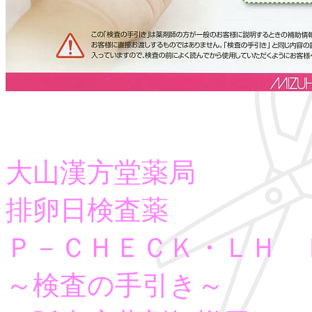
大山漢方堂薬局
排卵日検査薬
Ｐ－ＣＨＥＣＫ・ＬＨ 
～検査の手引き～