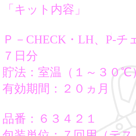
「キット内容」
Ｐ－CHECK・LH、P-チ
７日分
貯法：室温（１～３０℃
有効期間：２０ヵ月
品番：６３４２１
包装単位：７回用（テス